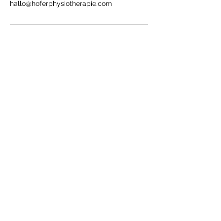
hallo@hoferphysiotherapie.com
Abo-Formular
Absenden
Hauptstraße 51
A-7312 Horitschon
+43 677 62304525