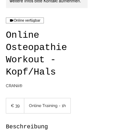
weitere Infos bitte Kontakt aufnehmen.
Online verfügbar
Online
Osteopathie
Workout -
Kopf/Hals
CRANii®
39
Euro
€ 39
Online Training - 1h
Beschreibung