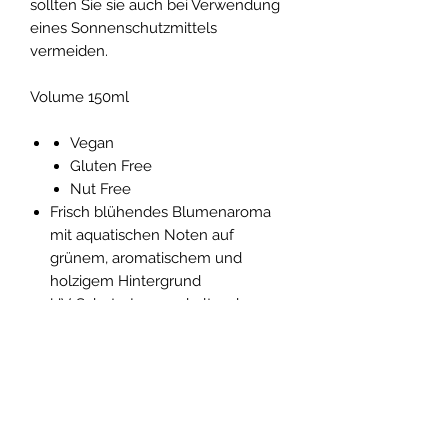
sollten Sie sie auch bei Verwendung
eines Sonnenschutzmittels
vermeiden.
Volume 150ml
Vegan
Gluten Free
Nut Free
Frisch blühendes Blumenaroma
mit aquatischen Noten auf
grünem, aromatischem und
holzigem Hintergrund
UV-Schutz, Lang anhaltender
Schutz, Wasserbeständigkeit
INCI
Zinc Oxide, Aloe Barbadensis (Aloe)